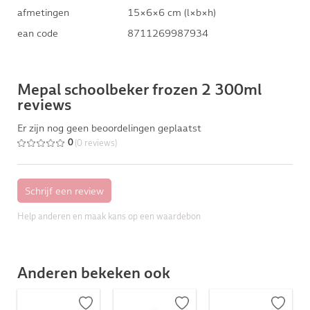
afmetingen
15×6×6 cm (l×b×h)
ean code
8711269987934
Mepal schoolbeker frozen 2 300ml
reviews
Er zijn nog geen beoordelingen geplaatst
(0 reviews)
0
Help anderen en maak kans op een waardebon
Anderen bekeken ook