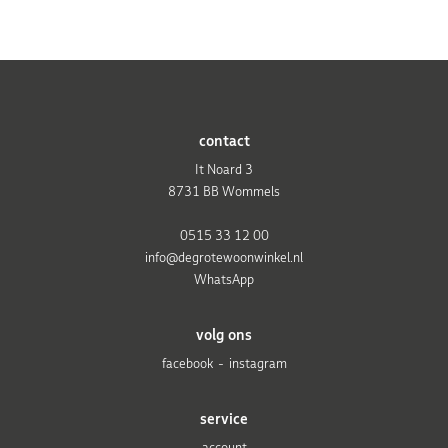
contact
It Noard 3
8731 BB Wommels
0515 33 12 00
info@degrotewoonwinkel.nl
WhatsApp
volg ons
facebook
instagram
service
account