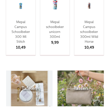
Mepal
Mepal
Mepal
Campus
schoolbeker
Campus
Schoolbeker
unicorn
schoolbeker
300 Ml
300ml
300ml Wild
Stitch
Horse
9,99
10,49
10,49
Tafelen
Tassen