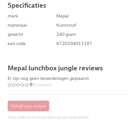
Specificaties
merk
Mepal
materiaal
Kunststof
gewicht
240 gram
ean code
8720294011187
Mepal lunchbox jungle reviews
Er zijn nog geen beoordelingen geplaatst
(0 reviews)
0
Help anderen en maak kans op een waardebon