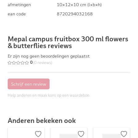
afmetingen
10×12×10 cm (l×b×h)
ean code
8720294032168
Mepal campus fruitbox 300 ml flowers
& butterflies reviews
Er zijn nog geen beoordelingen geplaatst
(0 reviews)
0
Help anderen en maak kans op een waardebon
Anderen bekeken ook