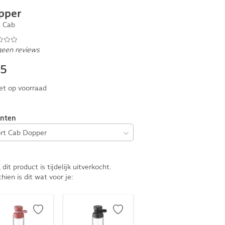
pper
t Cab
geen reviews
75
et op voorraad
anten
, dit product is tijdelijk uitverkocht.
hien is dit wat voor je: