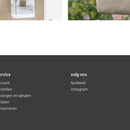
ervice
volg ons
ccount
facebook
estellen
instagram
ezorgen en ophalen
etalen
etourneren