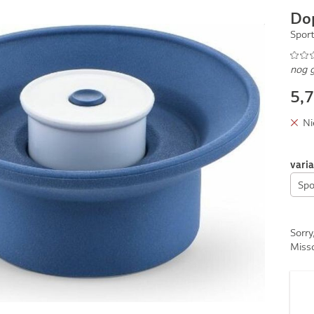
Do
Spor
nog 
5,
Ni
vari
Sorry
Missc