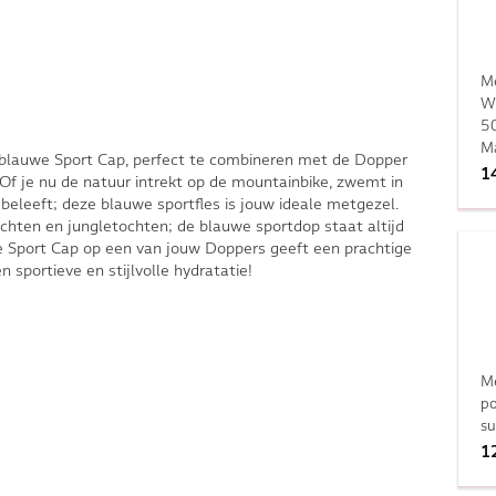
M
Wa
50
M
blauwe Sport Cap, perfect te combineren met de Dopper
1
 Of je nu de natuur intrekt op de mountainbike, zwemt in
beleeft; deze blauwe sportfles is jouw ideale metgezel.
hten en jungletochten; de blauwe sportdop staat altijd
ue Sport Cap op een van jouw Doppers geeft een prachtige
 sportieve en stijlvolle hydratatie!
Me
po
su
1