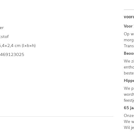
voor
Voor 
er
Op we
tstof
morge
,4×2,4 cm (l×b×h)
Trans
Beoor
469123025
We zi
entho
beste
Hippe
We pa
wordt
feestj
65 ja
Onze 
We we
Wil j