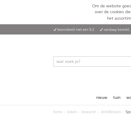
Om de website goed 
over de cookies die
het assorti
beoordeeld met een 9,2
vandaag besteld
nieuw
tuin
w
home
koken
bewaren
drinkflessen
Spo