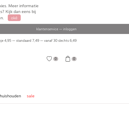
ies. Meer informatie
s? Kijk dan eens bij
en.
oké
klantenservice
—
inloggen
je 4,95 — standaard 7,49 — vanaf 30 slechts
6,49
0
0
huishouden
sale