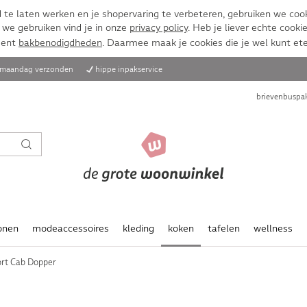
te laten werken en je shopervaring te verbeteren, gebruiken we cook
 we gebruiken vind je in onze
privacy policy
. Heb je liever echte cookie
ment
bakbenodigdheden
. Daarmee maak je cookies die je wel kunt et
, maandag verzonden
hippe inpakservice
brievenbuspak
onen
modeaccessoires
kleding
koken
tafelen
wellness
rt Cab Dopper