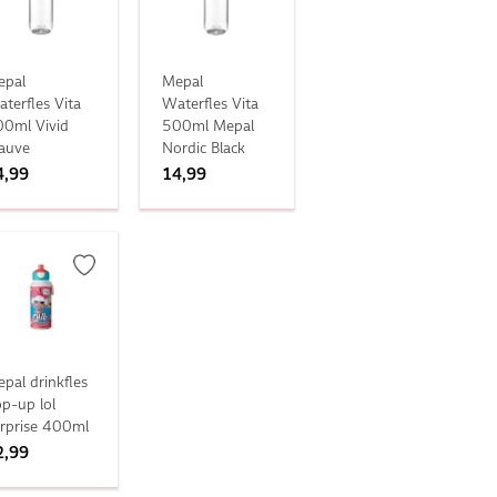
epal
Mepal
terfles Vita
Waterfles Vita
0ml Vivid
500ml Mepal
auve
Nordic Black
4,99
14,99
pal drinkfles
p-up lol
rprise 400ml
2,99