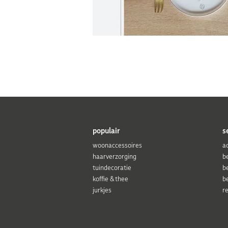
populair
s
woonaccessoires
a
haarverzorging
b
tuindecoratie
b
koffie & thee
b
jurkjes
r