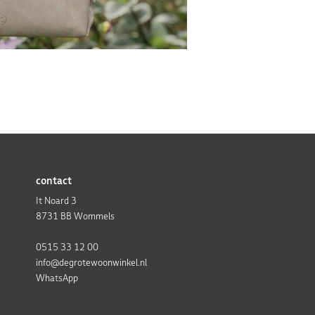
contact
It Noard 3
8731 BB Wommels
0515 33 12 00
info@degrotewoonwinkel.nl
WhatsApp