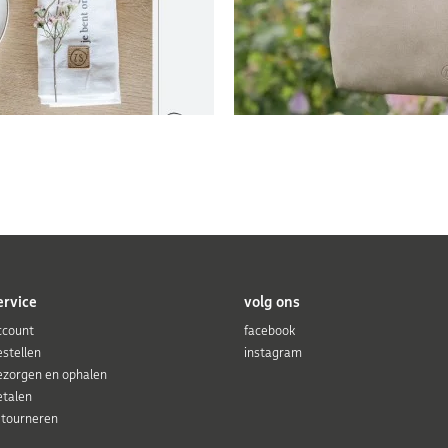
ervice
volg ons
ccount
facebook
estellen
instagram
ezorgen en ophalen
etalen
etourneren