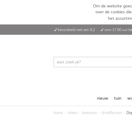
Om de website goed 
over de cookies die
het assorti
beoordeeld met een 9,2
voor 17:00 uur be
nieuw
tuin
w
home
koken
bewaren
drinkflessen
Dop