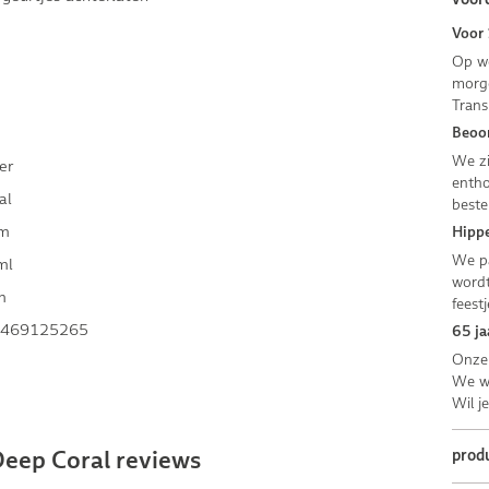
Voor 
Op we
morge
Trans
Beoor
We zi
er
entho
al
beste
cm
Hippe
We pa
ml
wordt
m
feestj
469125265
65 ja
Onze 
We we
Wil j
prod
eep Coral reviews