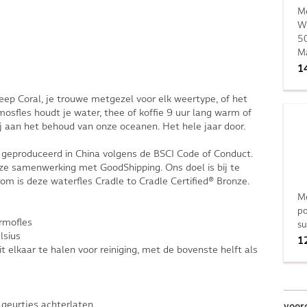
M
Wa
50
M
1
p Coral, je trouwe metgezel voor elk weertype, of het
osfles houdt je water, thee of koffie 9 uur lang warm of
ij aan het behoud van onze oceanen. Het hele jaar door.
geproduceerd in China volgens de BSCI Code of Conduct.
ze samenwerking met GoodShipping. Ons doel is bij te
om is deze waterfles Cradle to Cradle Certified® Bronze.
Me
po
rmofles
su
lsius
1
it elkaar te halen voor reiniging, met de bovenste helft als
 geurtjes achterlaten
voor