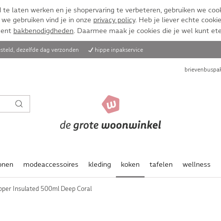
te laten werken en je shopervaring te verbeteren, gebruiken we cook
 we gebruiken vind je in onze
privacy policy
. Heb je liever echte cookie
ment
bakbenodigdheden
. Daarmee maak je cookies die je wel kunt et
steld, dezelfde dag verzonden
hippe inpakservice
brievenbuspak
onen
modeaccessoires
kleding
koken
tafelen
wellness
per Insulated 500ml Deep Coral