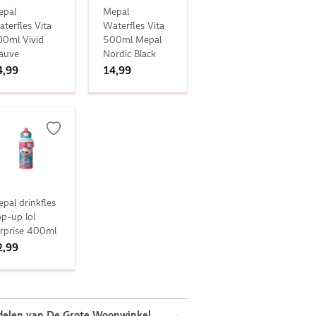
epal
Mepal
terfles Vita
Waterfles Vita
0ml Vivid
500ml Mepal
auve
Nordic Black
4,99
14,99
pal drinkfles
p-up lol
rprise 400ml
2,99
delen van De Grote Woonwinkel