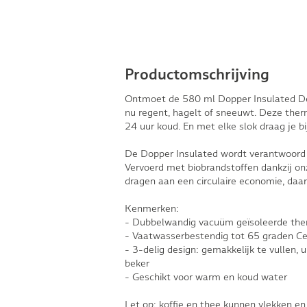
Productomschrijving
Ontmoet de 580 ml Dopper Insulated Dee
nu regent, hagelt of sneeuwt. Deze therm
24 uur koud. En met elke slok draag je b
De Dopper Insulated wordt verantwoord 
Vervoerd met biobrandstoffen dankzij on
dragen aan een circulaire economie, daar
Kenmerken:
- Dubbelwandig vacuüm geïsoleerde the
- Vaatwasserbestendig tot 65 graden Ce
- 3-delig design: gemakkelijk te vullen, u
beker
- Geschikt voor warm en koud water
Let op: koffie en thee kunnen vlekken en