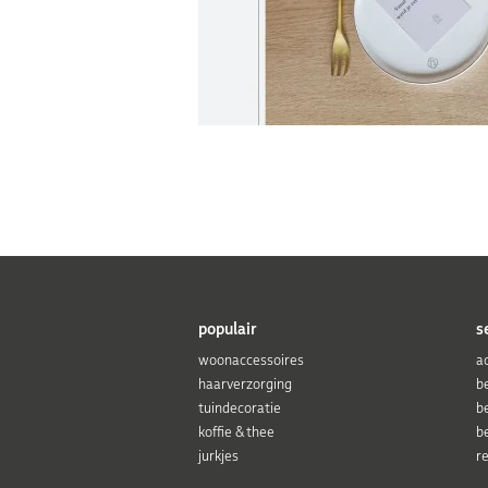
populair
s
woonaccessoires
a
haarverzorging
b
tuindecoratie
b
koffie & thee
b
jurkjes
r