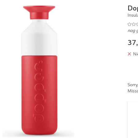
Do
Insu
nog 
37
Ni
Sorry
Missc