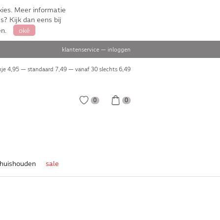
ies. Meer informatie
s? Kijk dan eens bij
en.
oké
klantenservice
—
inloggen
je 4,95 — standaard 7,49 — vanaf 30 slechts
6,49
0
0
huishouden
sale