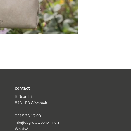
contact
It Noard 3
8731 BB Wommels
0515 33 12 00
info@degrotewoonwinkel.nl
WhatsApp