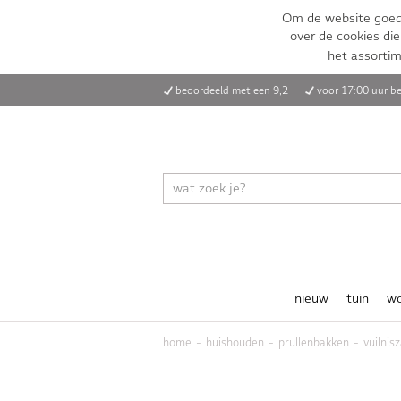
Om de website goed 
over de cookies die
het assorti
beoordeeld met een 9,2
voor 17:00 uur be
nieuw
tuin
w
home
huishouden
prullenbakken
vuilnis