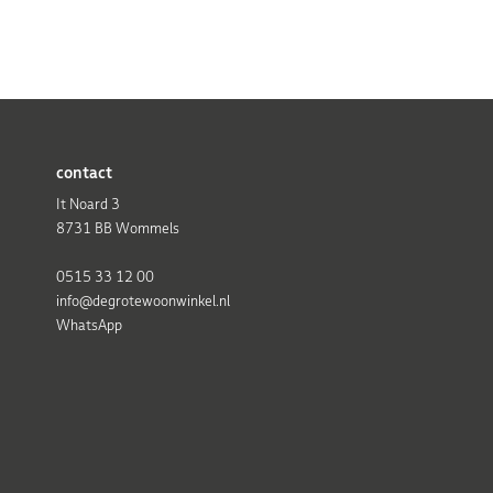
contact
It Noard 3
8731 BB Wommels
0515 33 12 00
info@degrotewoonwinkel.nl
WhatsApp