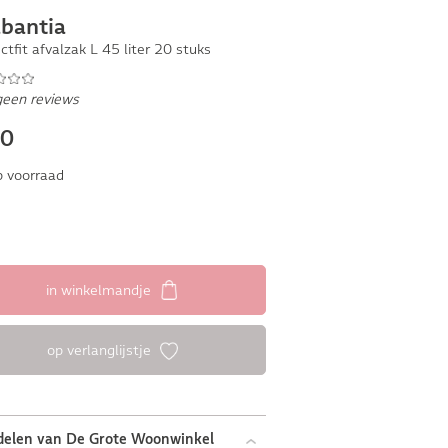
bantia
ctfit afvalzak L 45 liter 20 stuks
geen reviews
30
 voorraad
in winkelmandje
op verlanglijstje
delen van De Grote Woonwinkel