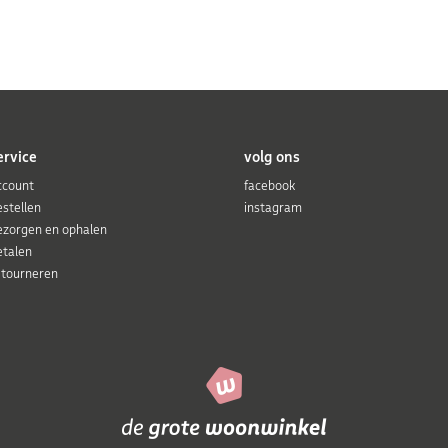
ervice
volg ons
ccount
facebook
estellen
instagram
ezorgen en ophalen
etalen
etourneren