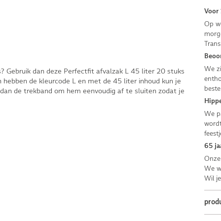
Voor 
Op we
morge
Trans
Beoor
We zi
s? Gebruik dan deze Perfectfit afvalzak L 45 liter 20 stuks
entho
 hebben de kleurcode L en met de 45 liter inhoud kun je
beste
ik dan de trekband om hem eenvoudig af te sluiten zodat je
Hippe
We pa
wordt
feestj
65 ja
Onze 
We we
Wil j
prod