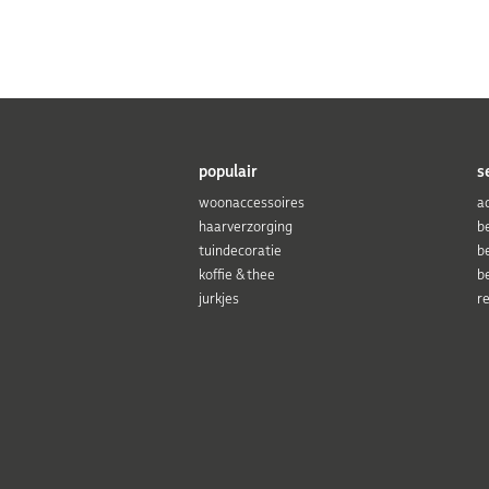
populair
s
woonaccessoires
a
haarverzorging
b
tuindecoratie
b
koffie & thee
b
jurkjes
r