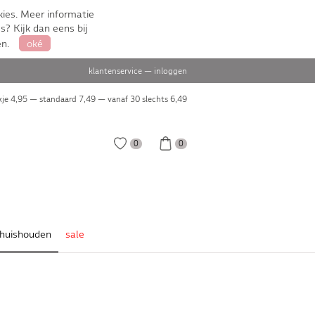
ies. Meer informatie
s? Kijk dan eens bij
en.
oké
klantenservice
—
inloggen
je 4,95 — standaard 7,49 — vanaf 30 slechts
6,49
0
0
huishouden
sale