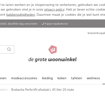
te laten werken en je shopervaring te verbeteren, gebruiken we cook
 we gebruiken vind je in onze
privacy policy
. Heb je liever echte cookie
ment
bakbenodigdheden
. Daarmee maak je cookies die je wel kunt et
steld, dezelfde dag verzonden
hippe inpakservice
brievenbuspak
onen
modeaccessoires
kleding
koken
tafelen
wellness
zakken
Brabantia Perfectfit afvalzak L 45 liter 20 stuks