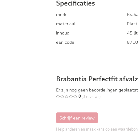
Specificaties
merk
Braba
materiaal
Plast
inhoud
45 lit
ean code
8710
Brabantia Perfectfit afvalz
Er zijn nog geen beoordelingen geplaatst
(0 reviews)
0
Help anderen en maak kans op een waardebon