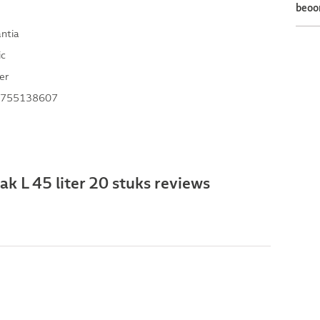
beoo
ntia
ic
er
755138607
ak L 45 liter 20 stuks reviews