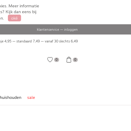
ies. Meer informatie
s? Kijk dan eens bij
en.
oké
klantenservice
—
inloggen
je 4,95 — standaard 7,49 — vanaf 30 slechts
6,49
0
0
huishouden
sale