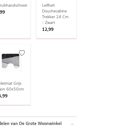
crubhandschoen
Leifheit
Douchecabine
,99
Trekker 24 Cm
- Zwart
12,99
iletmat Grijs
ijon 60x50cm
5,99
delen van De Grote Woonwinkel