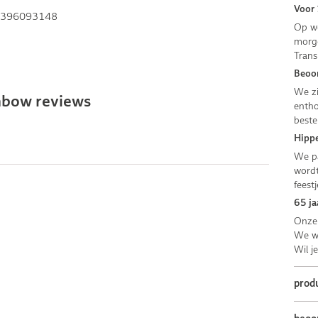
Voor 
396093148
Op we
morge
Trans
Beoor
We zi
nbow reviews
entho
beste
Hippe
We pa
wordt
feestj
65 ja
Onze 
We we
Wil j
prod