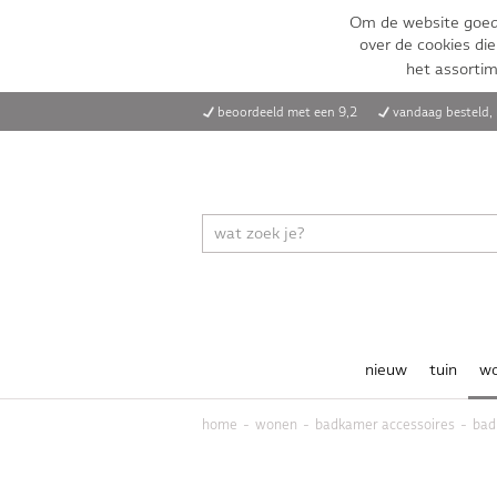
Om de website goed 
over de cookies die
het assorti
beoordeeld met een 9,2
vandaag besteld
nieuw
tuin
w
home
wonen
badkamer accessoires
bad