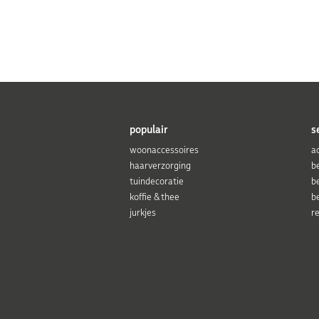
populair
s
woonaccessoires
a
haarverzorging
b
tuindecoratie
b
koffie & thee
b
jurkjes
r