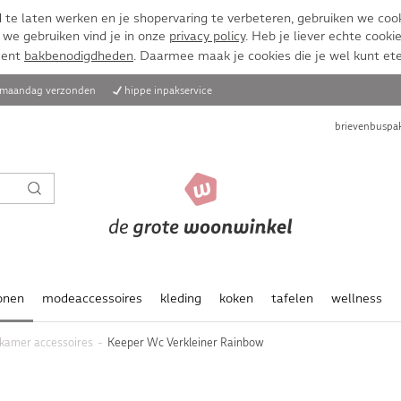
te laten werken en je shopervaring te verbeteren, gebruiken we cook
 we gebruiken vind je in onze
privacy policy
. Heb je liever echte cookie
ment
bakbenodigdheden
. Daarmee maak je cookies die je wel kunt et
, maandag verzonden
hippe inpakservice
brievenbuspak
onen
modeaccessoires
kleding
koken
tafelen
wellness
kamer accessoires
Keeper Wc Verkleiner Rainbow