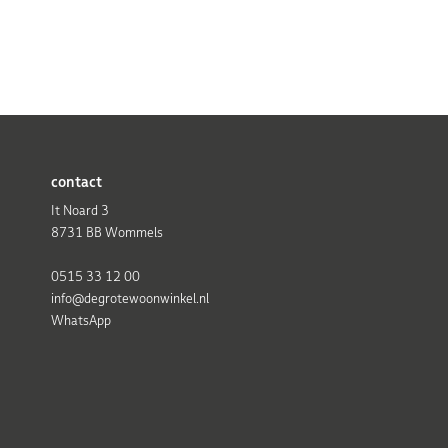
contact
It Noard 3
8731 BB Wommels
0515 33 12 00
info@degrotewoonwinkel.nl
WhatsApp