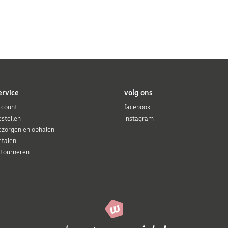
ervice
volg ons
ccount
facebook
estellen
instagram
ezorgen en ophalen
etalen
etourneren