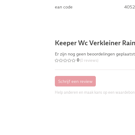
ean code
4052
Keeper Wc Verkleiner Rai
Er zijn nog geen beoordelingen geplaatst
(0 reviews)
0
Help anderen en maak kans op een waardebon