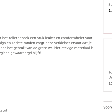
S
1
het toiletbezoek een stuk leuker en comfortabeler voor
esign en zachte randen zorgt deze verkleiner ervoor dat je
ijdens het gebruik van de grote wc. Het stevige materiaal is
giëne gewaarborgd blijft!
To
D
1
voor
tstof