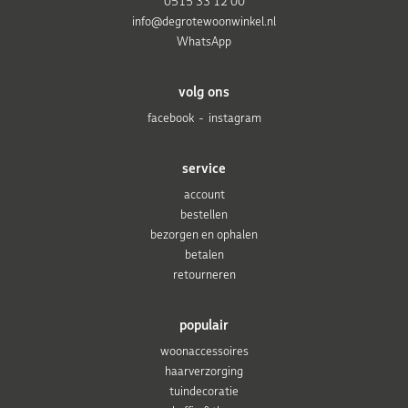
0515 33 12 00
info@degrotewoonwinkel.nl
WhatsApp
volg ons
facebook
instagram
service
account
bestellen
bezorgen en ophalen
betalen
retourneren
populair
woonaccessoires
haarverzorging
tuindecoratie