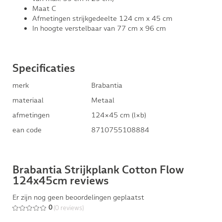
Maat C
Afmetingen strijkgedeelte 124 cm x 45 cm
In hoogte verstelbaar van 77 cm x 96 cm
Specificaties
merk
Brabantia
materiaal
Metaal
afmetingen
124×45 cm (l×b)
ean code
8710755108884
Brabantia Strijkplank Cotton Flow
124x45cm reviews
Er zijn nog geen beoordelingen geplaatst
(0 reviews)
0