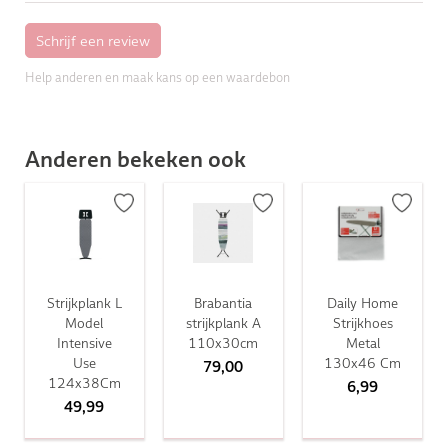
Help anderen en maak kans op een waardebon
Anderen bekeken ook
Strijkplank L
Brabantia
Daily Home
Model
strijkplank A
Strijkhoes
Intensive
110x30cm
Metal
Use
130x46 Cm
79,00
124x38Cm
6,99
49,99